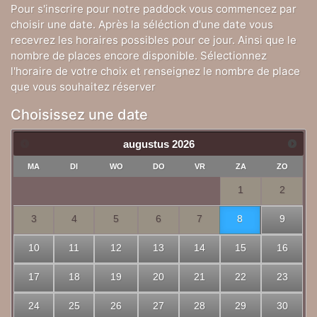
Pour s'inscrire pour notre paddock vous commencez par
choisir une date. Après la séléction d'une date vous
recevrez les horaires possibles pour ce jour. Ainsi que le
nombre de places encore disponible. Sélectionnez
l'horaire de votre choix et renseignez le nombre de place
que vous souhaitez réserver
Choisissez une date
augustus
2026
MA
DI
WO
DO
VR
ZA
ZO
1
2
3
4
5
6
7
8
9
10
11
12
13
14
15
16
17
18
19
20
21
22
23
24
25
26
27
28
29
30